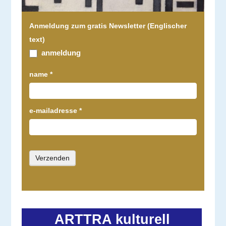
F
Anmeldung zum gratis Newsletter (Englischer
a
text)
l
anmeldung
l
name
*
s
D
u
e-mailadresse
*
m
e
n
s
c
h
l
i
ARTTRA kulturell