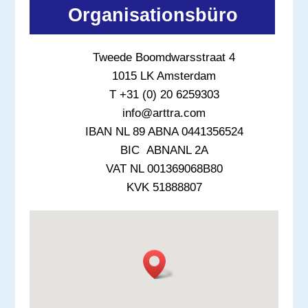
c
Organisationsbüro
h
b
Tweede Boomdwarsstraat 4
i
1015 LK Amsterdam
s
T +31 (0) 20 6259303
t
info@arttra.com
,
IBAN NL 89 ABNA 0441356524
l
BIC ABNANL 2A
a
VAT NL 001369068B80
s
KVK 51888807
s
e
d
i
e
s
e