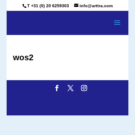
T +31 (0) 20 6259303
info@arttra.com
wos2
Design de
Elegant Themes
| Propulsé par
WordPress