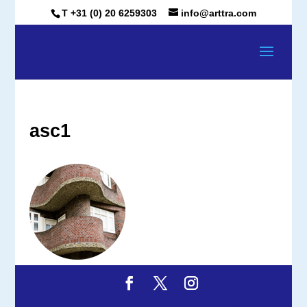
T +31 (0) 20 6259303
info@arttra.com
asc1