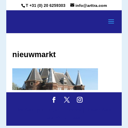
T +31 (0) 20 6259303
info@arttra.com
nieuwmarkt
Diseñado por
Elegant Themes
| Desarrollado
por
WordPress