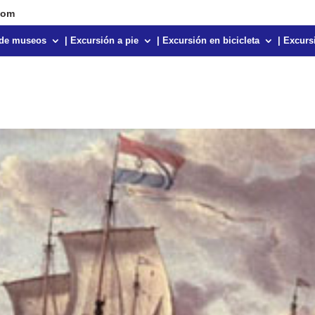
com
s de museos
| Excursión a pie
| Excursión en bicicleta
| Excurs