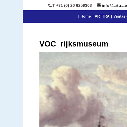
T +31 (0) 20 6259303
info@arttra.
| Home
| ARTTRA
| Visita
VOC_rijksmuseum