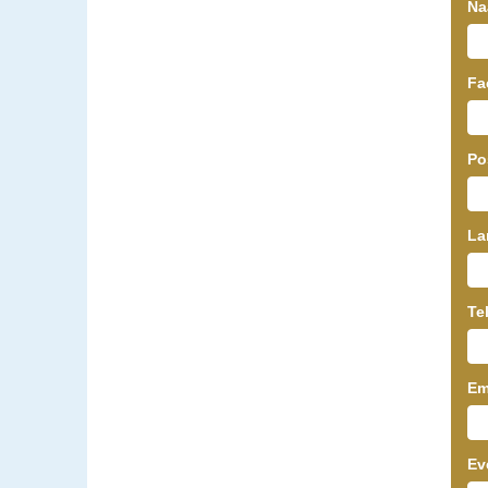
N
Fa
Po
L
Te
Em
Ev