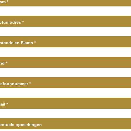
aam
*
ctuuradres
*
stcode en Plaats
*
and
*
lefoonnummer
*
ail
*
entuele opmerkingen