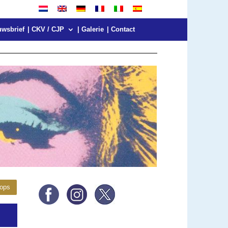
uwsbrief
| CKV / CJP
| Galerie
| Contact
hops