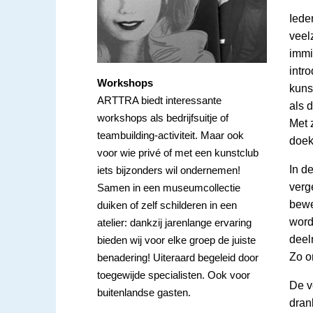
Iede
veel
immi
intr
Workshops
kuns
ARTTRA biedt interessante
als 
workshops als bedrijfsuitje of
Met 
teambuilding-activiteit. Maar ook
doek
voor wie privé of met een kunstclub
In d
iets bijzonders wil ondernemen!
verg
Samen in een museumcollectie
bewe
duiken of zelf schilderen in een
word
atelier: dankzij jarenlange ervaring
deel
bieden wij voor elke groep de juiste
Zo o
benadering! Uiteraard begeleid door
toegewijde specialisten. Ook voor
De v
buitenlandse gasten.
dran