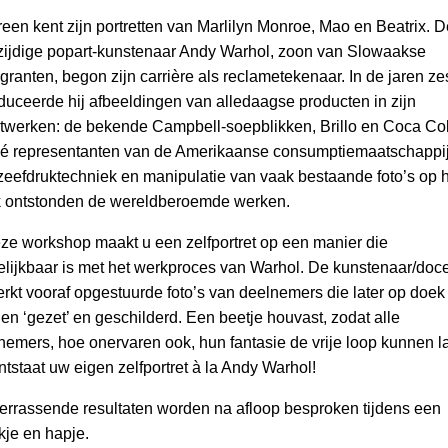
reen kent zijn portretten van Marlilyn Monroe, Mao en Beatrix. D
zijdige popart-kunstenaar Andy Warhol, zoon van Slowaakse
granten, begon zijn carrière als reclametekenaar. In de jaren ze
oduceerde hij afbeeldingen van alledaagse producten in zijn
twerken: de bekende Campbell-soepblikken, Brillo en Coca Co
dé representanten van de Amerikaanse consumptiemaatschappij
zeefdruktechniek en manipulatie van vaak bestaande foto’s op h
 ontstonden de wereldberoemde werken.
eze workshop maakt u een zelfportret op een manier die
elijkbaar is met het werkproces van Warhol. De kunstenaar/doc
rkt vooraf opgestuurde foto’s van deelnemers die later op doek
en ‘gezet’ en geschilderd. Een beetje houvast, zodat alle
nemers, hoe onervaren ook, hun fantasie de vrije loop kunnen la
ntstaat uw eigen zelfportret à la Andy Warhol!
errassende resultaten worden na afloop besproken tijdens een
kje en hapje.