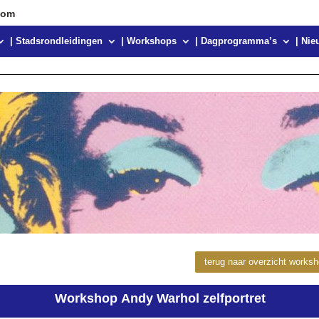
com
| Stadsrondleidingen
| Workshops
| Dagprogramma’s
| Nie
terug naar overzicht works
Workshop Andy Warhol zelfportret