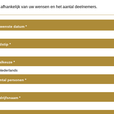
s afhankelijk van uw wensen en het aantal deelnemers.
wenste datum
*
jdstip
*
alkeuze
*
ntal personen
*
drijfsnaam
*