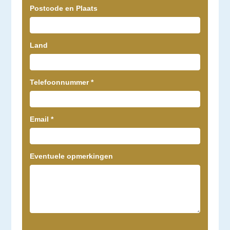
e
Postcode en Plaats
l
d
l
Land
e
e
Telefoonnummer
*
g
:
.
Email
*
Eventuele opmerkingen