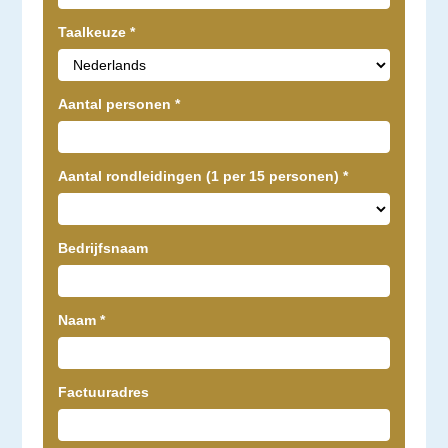
e
Taalkeuze
*
n
s
b
Aantal personen
*
e
n
Aantal rondleidingen (1 per 15 personen)
*
t
,
l
Bedrijfsnaam
a
a
t
Naam
*
d
i
Factuuradres
t
v