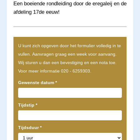
Een boeiende rondleiding door de eregaleij en de
afdeling 17de eeuw!
I
U kunt zich opgeven door het formulier volledig in te
n
vullen. Aanvragen graag een week voor aanvang.
d
Wij sturen u dan een bevestiging en een nota toe.
i
Voor meer informatie 020 - 6259303.
e
Gewenste datum
*
n
j
e
Tijdstip
*
e
e
Tijdsduur
*
n
m