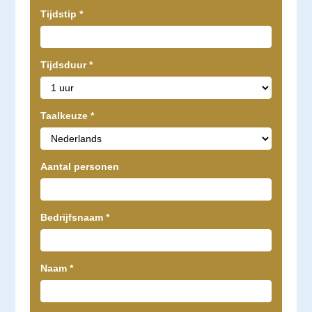
Tijdstip
*
Tijdsduur
*
Taalkeuze
*
Aantal personen
Bedrijfsnaam
*
Naam
*