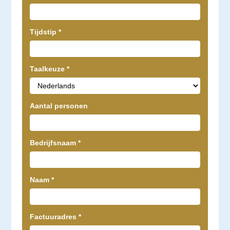
Tijdstip
*
Taalkeuze
*
Aantal personen
Bedrijfsnaam
*
Naam
*
Factuuradres
*