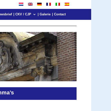
uwsbrief
| CKV / CJP
| Galerie
| Contact
mma’s