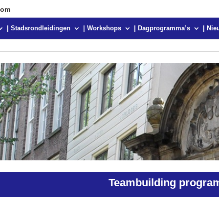
com
| Stadsrondleidingen
| Workshops
| Dagprogramma’s
| Nie
Teambuilding progra