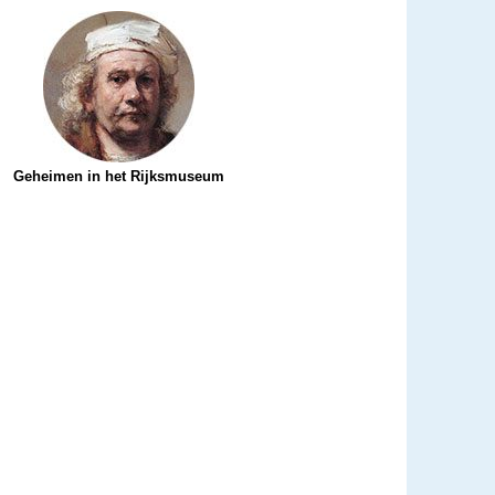
Geheimen
in het Rijksmuseum