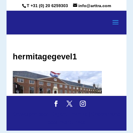
T +31 (0) 20 6259303
info@arttra.com
hermitagegevel1
Ontworpen door
Elegant Themes
| Ondersteund
door
WordPress