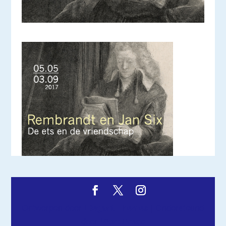
Ontworpen door
Elegant Themes
| Ondersteund
door
WordPress