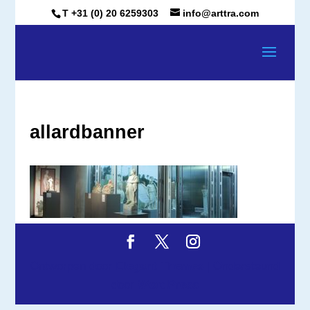
T +31 (0) 20 6259303
info@arttra.com
allardbanner
Ontworpen door
Elegant Themes
| Ondersteund
door
WordPress