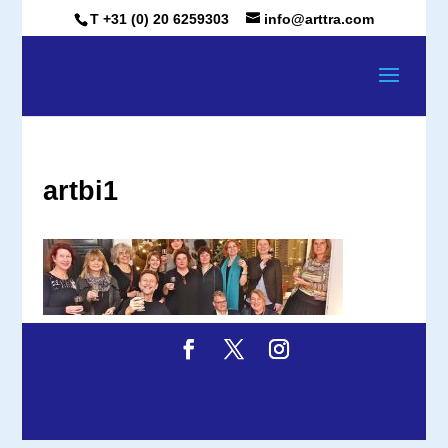
T +31 (0) 20 6259303
info@arttra.com
artbi1
Ontworpen door
Elegant Themes
| Ondersteund
door
WordPress