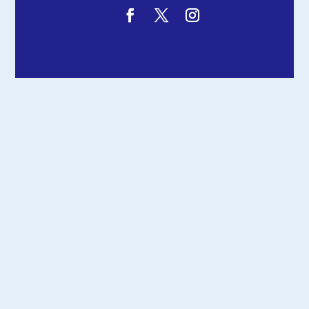
Ontworpen door
Elegant Themes
| Ondersteund
door
WordPress