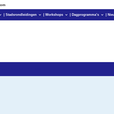
com
| Stadsrondleidingen
| Workshops
| Dagprogramma’s
| Nie
teund door
WordPress