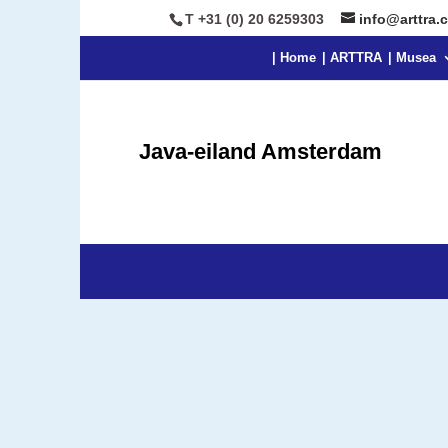
T +31 (0) 20 6259303
info@arttra.
| Home
| ARTTRA
| Musea
Java-eiland Amsterdam
Ontworpen door
Elegant Themes
| Onders