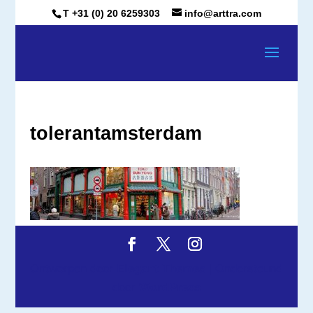
T +31 (0) 20 6259303
info@arttra.com
tolerantamsterdam
Ontworpen door
Elegant Themes
| Ondersteund
door
WordPress