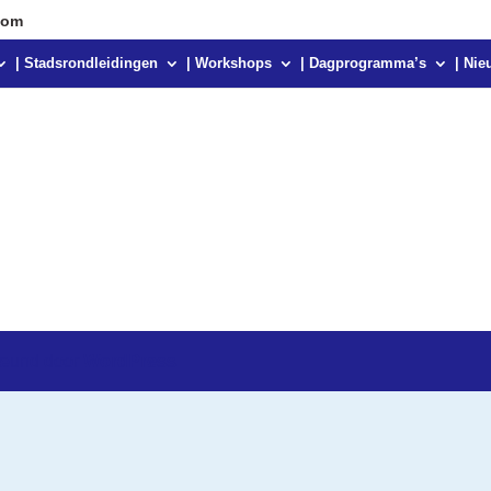
com
| Stadsrondleidingen
| Workshops
| Dagprogramma’s
| Nie
teund door
WordPress