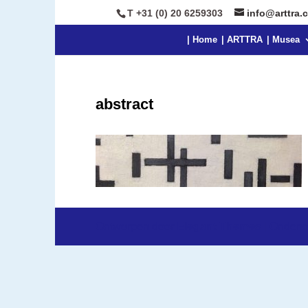
T +31 (0) 20 6259303
info@arttra.
| Home
| ARTTRA
| Musea
abstract
Ontworpen door
Elegant Themes
| Onders