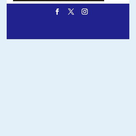
Ontworpen door
Elegant Themes
| Ondersteund
door
WordPress