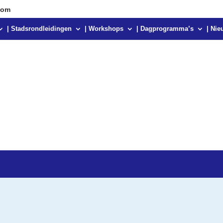
com
| Stadsrondleidingen
| Workshops
| Dagprogramma’s
| Nie
teund door
WordPress