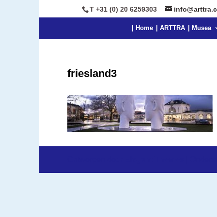
T +31 (0) 20 6259303
info@arttra.
| Home
| ARTTRA
| Musea
friesland3
Ontworpen door
Elegant Themes
| Onders