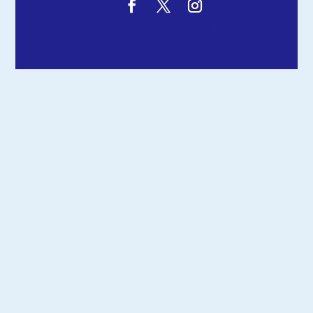
Ontworpen door
Elegant Themes
| Ondersteund
door
WordPress