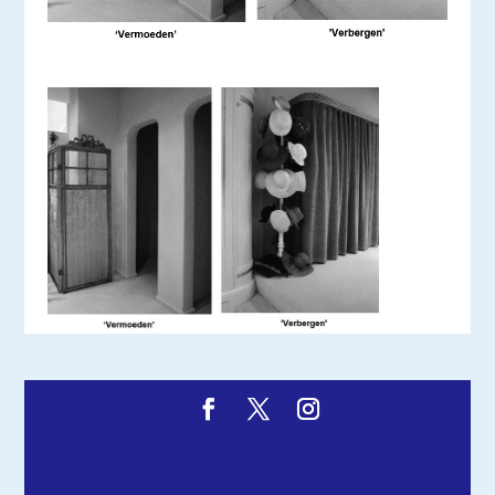
Ontworpen door
Elegant Themes
| Ondersteund
door
WordPress