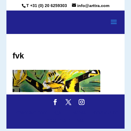
T +31 (0) 20 6259303
info@arttra.com
fvk
Ontworpen door
Elegant Themes
| Ondersteund
door
WordPress