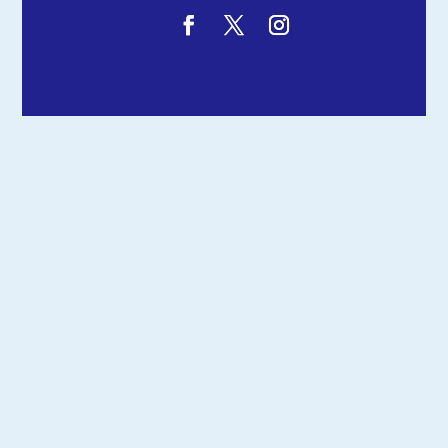
Ontworpen door
Elegant Themes
| Ondersteund
door
WordPress