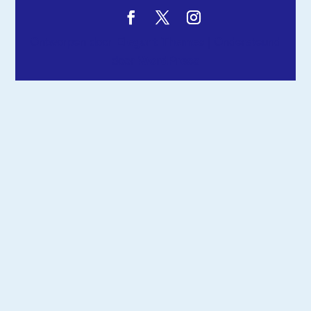
Ontworpen door
Elegant Themes
| Ondersteund
door
WordPress