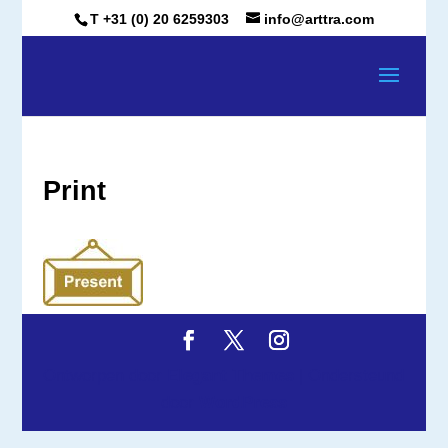
T +31 (0) 20 6259303
info@arttra.com
Print
Ontworpen door
Elegant Themes
| Ondersteund
door
WordPress