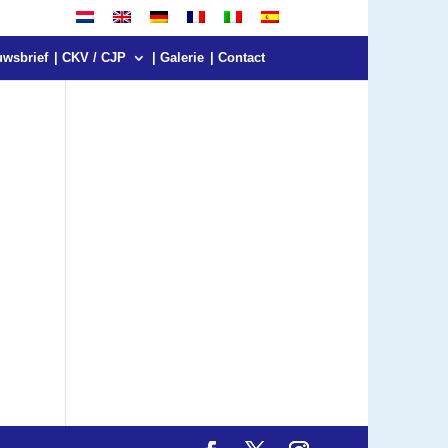
uwsbrief
| CKV / CJP
| Galerie
| Contact