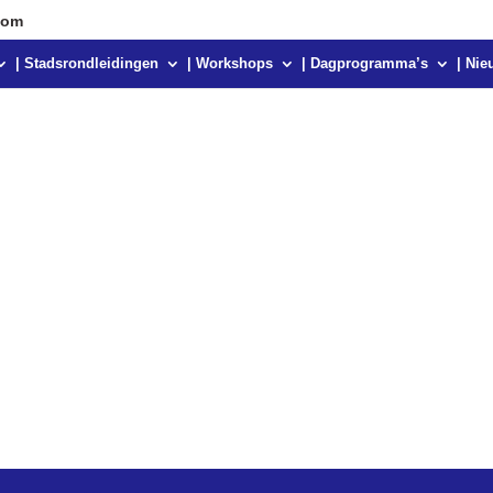
com
| Stadsrondleidingen
| Workshops
| Dagprogramma’s
| Nie