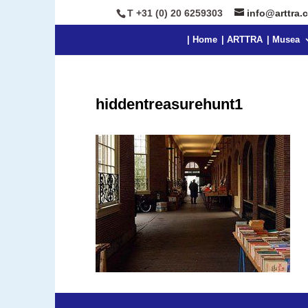
T +31 (0) 20 6259303
info@arttra.
| Home
| ARTTRA
| Musea
hiddentreasurehunt1