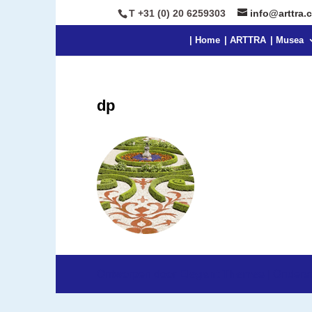
T +31 (0) 20 6259303
info@arttra.
| Home
| ARTTRA
| Musea
dp
Ontworpen door
Elegant Themes
| Onders