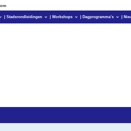
com
| Stadsrondleidingen
| Workshops
| Dagprogramma’s
| Nie
teund door
WordPress