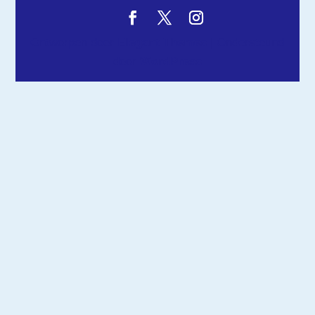
Ontworpen door
Elegant Themes
| Ondersteund
door
WordPress