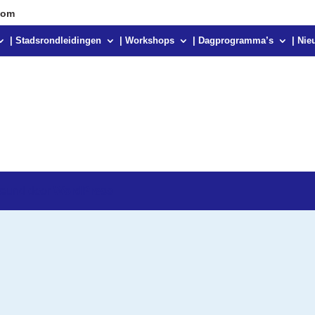
com
| Stadsrondleidingen
| Workshops
| Dagprogramma’s
| Nie
teund door
WordPress