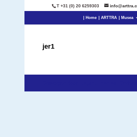
T +31 (0) 20 6259303
info@arttra.
| Home
| ARTTRA
| Musea
jer1
Ontworpen door
Elegant Themes
| Onders