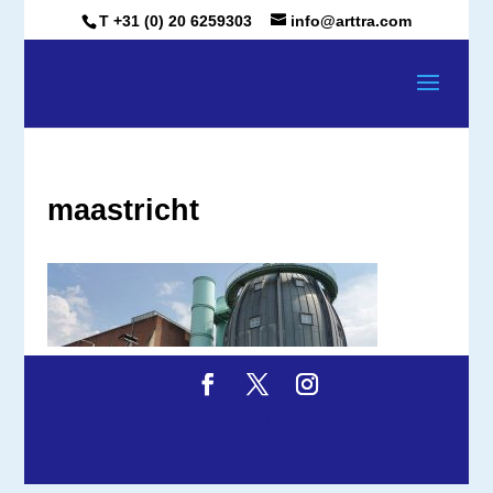
T +31 (0) 20 6259303
info@arttra.com
maastricht
Ontworpen door
Elegant Themes
| Ondersteund
door
WordPress