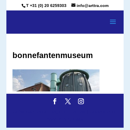
T +31 (0) 20 6259303
info@arttra.com
bonnefantenmuseum
Ontworpen door
Elegant Themes
| Ondersteund
door
WordPress