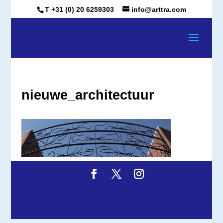
T +31 (0) 20 6259303
info@arttra.com
nieuwe_architectuur
Ontworpen door
Elegant Themes
| Ondersteund
door
WordPress