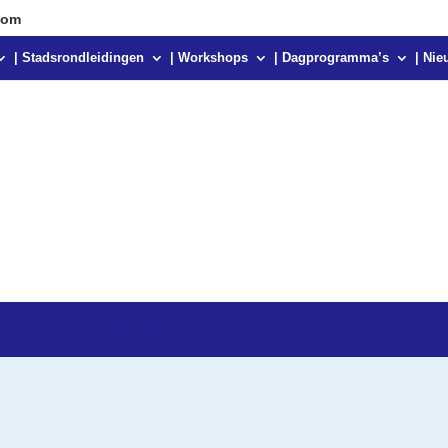
com
| Stadsrondleidingen
| Workshops
| Dagprogramma’s
| Nie
teund door
WordPress