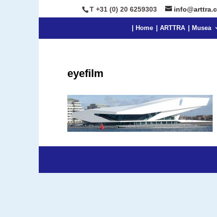
T +31 (0) 20 6259303
info@arttra.
| Home
| ARTTRA
| Musea
eyefilm
Ontworpen door
Elegant Themes
| Onders