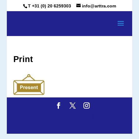
T +31 (0) 20 6259303
info@arttra.com
Print
Ontworpen door
Elegant Themes
| Ondersteund
door
WordPress