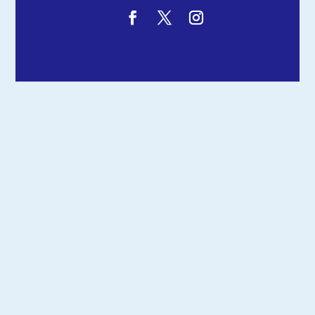
Ontworpen door
Elegant Themes
| Ondersteund
door
WordPress