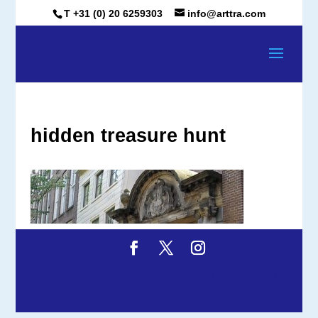
T +31 (0) 20 6259303
info@arttra.com
hidden treasure hunt
Ontworpen door
Elegant Themes
| Ondersteund
door
WordPress