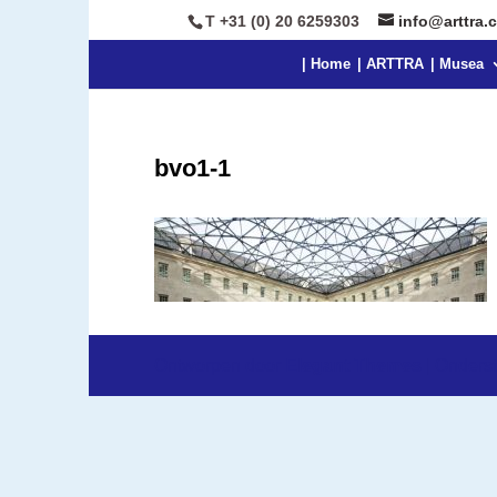
T +31 (0) 20 6259303
info@arttra.
| Home
| ARTTRA
| Musea
bvo1-1
Ontworpen door
Elegant Themes
| Onders