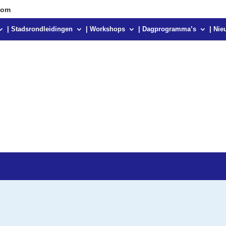
com
| Stadsrondleidingen
| Workshops
| Dagprogramma’s
| Nie
teund door
WordPress