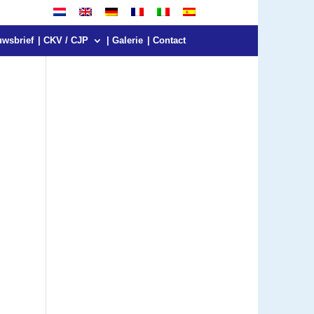
uwsbrief
| CKV / CJP
| Galerie
| Contact