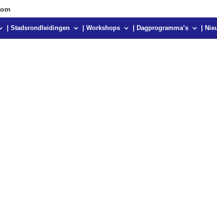
com
| Stadsrondleidingen
| Workshops
| Dagprogramma’s
| Nie