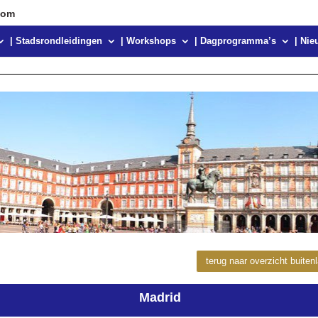
com
| Stadsrondleidingen
| Workshops
| Dagprogramma’s
| Nie
terug naar overzicht buiten
Madrid