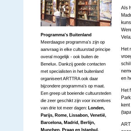
Als 
Madr
kuns
Were
Programma's Buitenland
Vela
Meerdaagse programma's zijn op
Het 
aanvraag in elke cultuurstad principe
vroe
overal mogelijk - ook buiten de
schi
Benelux. Dankzij goede contacten
neme
met specialisten in het buitenland
en h
organiseert ARTTRA ook daar
bijzondere programma's op maat.
Het 
Een greep uit boeiende cultuursteden
Park,
die zeer geschikt zijn voor incentives
kent
van drie tot meer dagen:
Londen,
(tapa
Parijs, Rome, Lissabon, Venetië,
Barcelona, Madrid, Berlijn,
ARTT
Munchen, Praag en Istanbul.