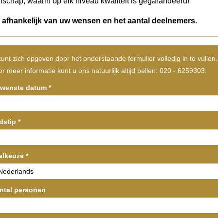
lschap, waarin op elk niveau kwaliteit is gegarandeerd!
s afhankelijk van uw wensen en het aantal deelnemers.
unt zich opgeven door het onderstaande formulier volledig in te vullen.
r meer informatie kunt u ons natuurlijk altijd bellen: 020 - 6259303.
wenste datum
*
jdstip
*
alkeuze
*
ntal personen