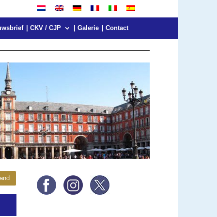
uwsbrief
| CKV / CJP
| Galerie
| Contact
land