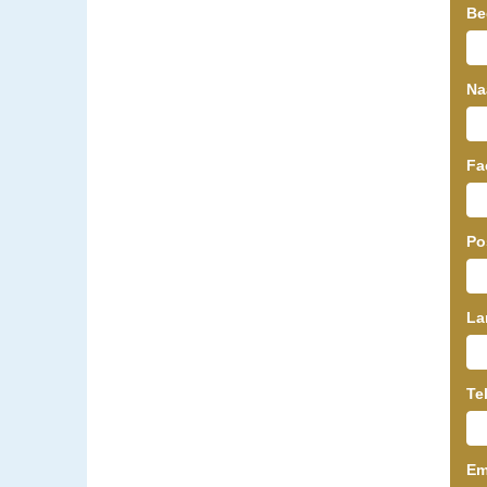
Be
N
Fa
Po
L
Te
Em