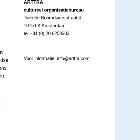
ARTTRA
cultureel organisatiebureau
Tweede Boomdwarsstraat 4
1015 LK Amsterdam
tel +31 (0) 20 6259303
an
Voor informatie:
info@arttra.com
ndse
ens
en
k