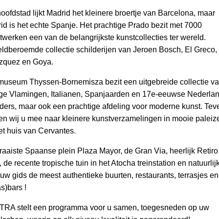
hoofdstad lijkt Madrid het kleinere broertje van Barcelona, maar
id is het echte Spanje. Het prachtige Prado bezit met 7000
twerken een van de belangrijkste kunstcollecties ter wereld.
ldberoemde collectie schilderijen van Jeroen Bosch, El Greco,
zquez en Goya.
museum Thyssen-Bornemisza bezit een uitgebreide collectie v
ge Vlamingen, Italianen, Spanjaarden en 17e-eeuwse Nederla
lders, maar ook een prachtige afdeling voor moderne kunst. Tev
n wij u mee naar kleinere kunstverzamelingen in mooie paleiz
et huis van Cervantes.
fraaiste Spaanse plein Plaza Mayor, de Gran Via, heerlijk Retiro
 de recente tropische tuin in het Atocha treinstation en natuurlij
 uw gids de meest authentieke buurten, restaurants, terrasjes en
s)bars !
RA stelt een programma voor u samen, toegesneden op uw