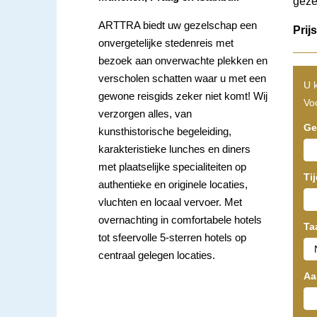
geze
ARTTRA biedt uw gezelschap een
Prij
onvergetelijke stedenreis met
bezoek aan onverwachte plekken en
verscholen schatten waar u met een
U k
gewone reisgids zeker niet komt! Wij
Voo
verzorgen alles, van
Ge
kunsthistorische begeleiding,
karakteristieke lunches en diners
met plaatselijke specialiteiten op
Ti
authentieke en originele locaties,
vluchten en locaal vervoer. Met
overnachting in comfortabele hotels
Ta
tot sfeervolle 5-sterren hotels op
centraal gelegen locaties.
Aa