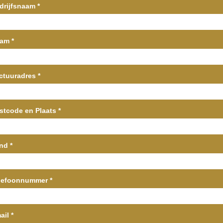
drijfsnaam
*
aam
*
ctuuradres
*
stcode en Plaats
*
and
*
lefoonnummer
*
ail
*