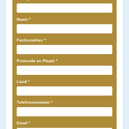
Naam
*
Factuuradres
*
Postcode en Plaats
*
Land
*
Telefoonnummer
*
Email
*